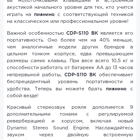
88 молоточковыми клавишами и встроенной
акустикой начального уровня для тех, кто учится
пианино
играть на
с соответствующей техникой
на классическом или профессиональном уровне!
CDP-S110
BK
Важной особенностью
является его
портативность. Оно более чем на 40% меньше,
чем аналогичные модели других брендов в
цельном тонком корпусе, едва превышающем
размеры самих клавиш. При весе всего 10,5 кг и
способности работать от батареек AA до 13 часов
CDP-S11
0
BK
непрервыной работы,
обеспечивает
беспрецедентный уровень портативности и
пианино
удобства. Теперь вы можете брать
с
собой везде!
Красивый стереозвук рояля дополняется 9
дополнительными тонами с регулируемой
реверберацией и хорусом, включая новый
Dynamic Stereo Sound Engine. Наслаждайтесь
звуком через двойную встроенную