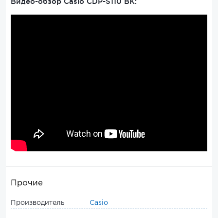
Видео-обзор
Casio CDP-S110
BK
:
Прочие
Производитель
Casio