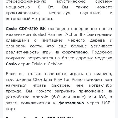
стереофоническую акустическую систему
мощностью 8 Вт. Вы также можете
практиковаться, используя наушники и
встроенный метроном.
Casio CDP-S110
BK
оснащено совершенно новым
механизмом Scaled Hammer Action II - фактурными
клавишами с имитацией черного дерева и
слоновой кости, что еще больше усиливает
фортепиано
реалистичность игры на
. Подобное
покрытие встречается на более дорогих моделях
Casio
серии Privia и Celvian.
Если вы только начинаете играть на пианино,
приложение Chordana Play for Piаno поможет вам
научиться играть быстрее, чем когда-либо
прежде. Вы можете загрузить приложение на
устройства Android (6.0 или выше) или iOS, а
фортепиано
затем подключиться к
через USB-
порт.