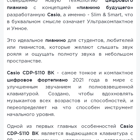
цифрового
совершенно новую технологию
пианино
«пианино будущего»
с концепцией
Casio
разработанную
, а именно - Slim & Smart, что
в буквальном смысле означает Ультракомпактное
и Умное.
пианино
Это идеальное
для студентов, любителей
или пианистов, которые желают слышать звук
рояля и ощущать полноту звука в небольшом
пространстве.
Casio CDP-S110
BK
- самое тонкое и компактное
цифровое фортепиано
2021 года в мире с
улучшенным звучанием и полновзвешенной
клавиатурой. Создано, чтобы вдохновлять
музыкантов всех возрастов и способностей, и
переопределяет на что способен инструмент
начального уровня.
Casio
Одной из первых главных особенностей
CDP-S110
BK
является выдающаяся клавиатура с